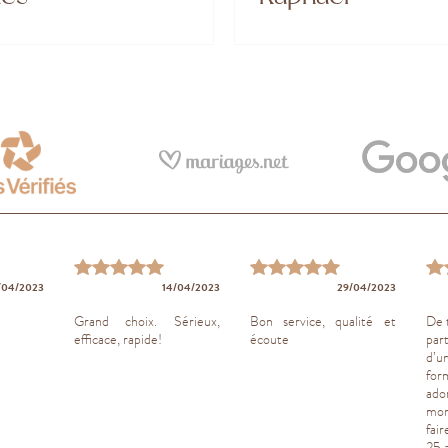
/04/2023
14/04/2023
29/04/2023
Grand choix. Sérieux,
Bon service, qualité et
De t
efficace, rapide!
écoute
par
d’u
form
ad
mom
fai
25 a