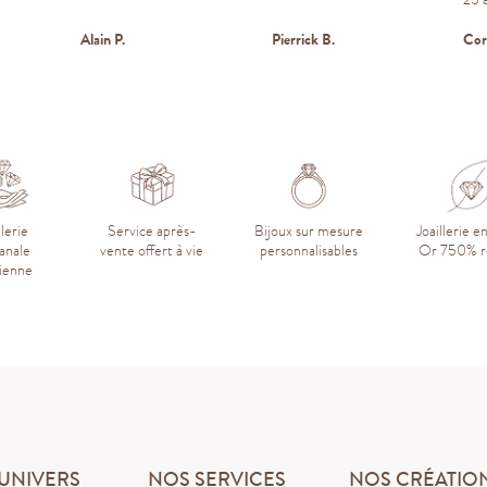
Alain P.
Pierrick B.
Cor
llerie
Service après-
Bijoux sur mesure
Joaillerie e
sanale
vente offert à vie
personnalisables
Or 750% r
sienne
UNIVERS
NOS SERVICES
NOS CRÉATIO