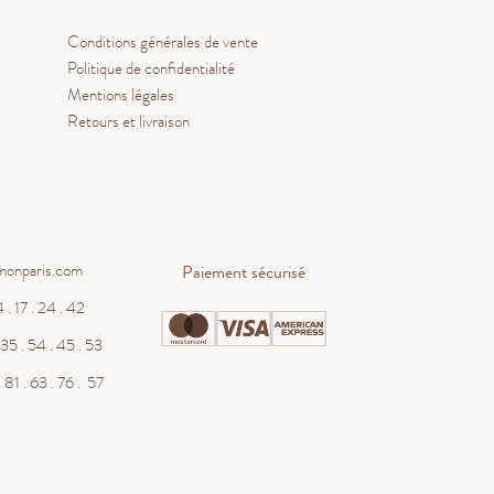
Conditions générales de vente
Politique de confidentialité
Mentions légales
Retours et livraison
monparis.com
Paiement sécurisé
 . 17 . 24 . 42
WHATSAPP
35 . 54 . 45 . 53
 81 . 63 . 76 . 57
contact@salmonparis.com
E-MAIL
01 . 84 . 17 . 24 . 42
TÉL PARIS
05 . 35 . 54 . 45 . 53
TÉL BORDEAUX