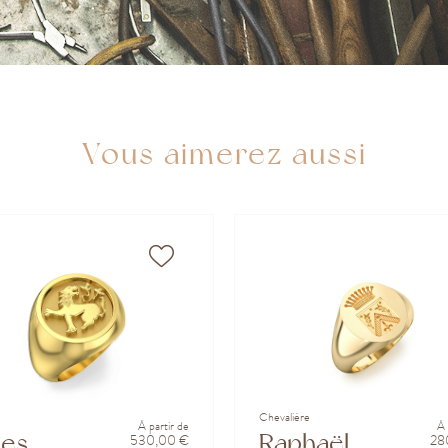
Vous aimerez aussi
Chevalière
À partir de
À 
mes
Raphaël
530,00 €
28