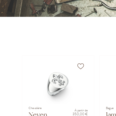
Chevalière
Bague
À partir de
Neven
Ja
350,00 €