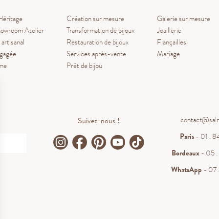
Héritage
Création sur mesure
Galerie sur mesure
owroom Atelier
Transformation de bijoux
Joaillerie
 artisanal
Restauration de bijoux
Fiançailles
ngagée
Services après-vente
Mariage
ume
Prêt de bijou
contact@sal
Suivez-nous !
Paris
- 01 . 84
Bordeaux
- 05 . 
WhatsApp
- 07 .
.