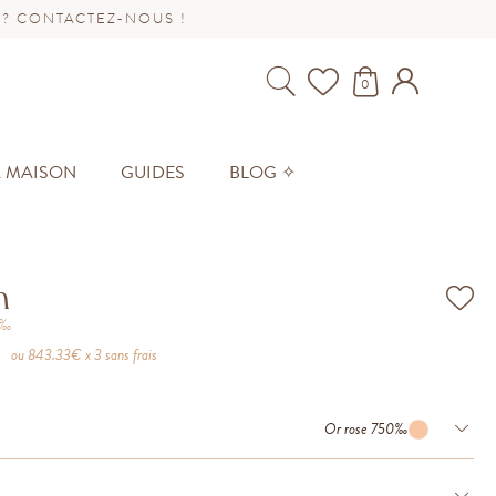
 ? CONTACTEZ-NOUS !
0
A MAISON
GUIDES
BLOG ✧
n
0‰
ou
843.33
€ x 3 sans frais
Or rose 750‰