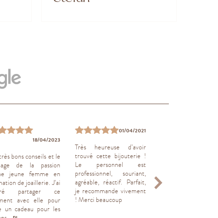
01/04/2021
18/04/2023
03/01
Très heureuse d’avoir
trouvé cette bijouterie !
rès bons conseils et le
Beaucoup
Le personnel est
tage de la passion
bienveillance
professionnel, souriant,
ne jeune femme en
agréable, réactif. Parfait,
ation de joaillerie. J’ai
je recommande vivement
oré partager ce
! Merci beaucoup
ent avec elle pour
re un cadeau pour les
ns...