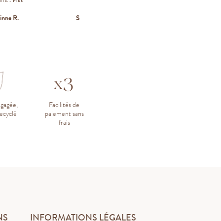
Plus
inne R.
S
Pascale L.
ngagée,
Facilités de
ecyclé
paiement sans
frais
NS
INFORMATIONS LÉGALES