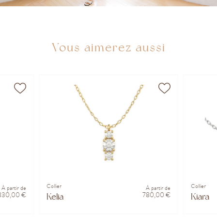
Vous aimerez aussi
Collier
Collier
À partir de
À partir de
830,00 €
780,00 €
Kelia
Kiara