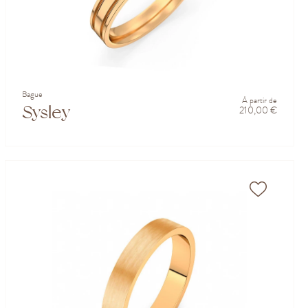
Bague
À partir de
Sysley
210,00 €