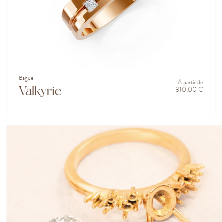
Bague
À partir de
Valkyrie
310,00 €