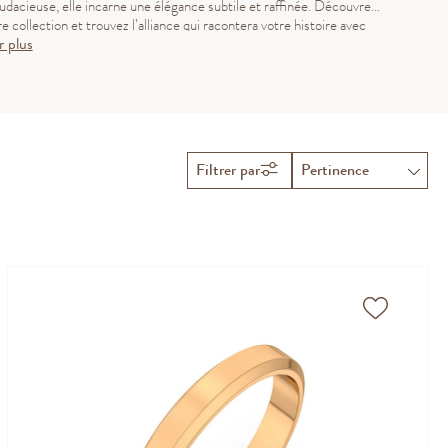
audacieuse, elle incarne une élégance subtile et raffinée. Découvrez
e collection et trouvez l’alliance qui racontera votre histoire avec
r plus
eur et singularité.
Filtrer par