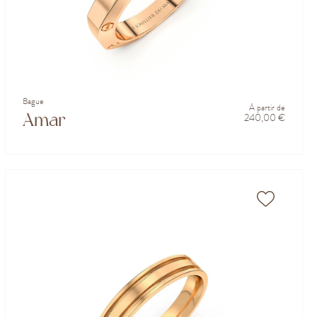
Bague
À partir de
Amar
240,00 €