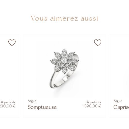
Vous aimerez aussi
Bague
Bague
À partir de
À partir de
 230,00 €
1 890,00 €
Somptueuse
Capris