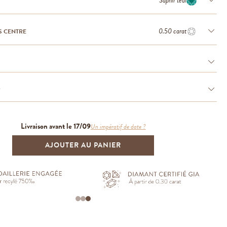
Saphir teal
0.50 carat
S CENTRE
e
Livraison avant le 17/09
Un impératif de date ?
AJOUTER AU PANIER