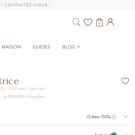
 ? CONTACTEZ-NOUS !
0
A MAISON
GUIDES
BLOG ✧
trice
50‰
0.50
carat
Saphir teal
ou
1100.00
€ x 3 sans frais
Or blanc 750‰