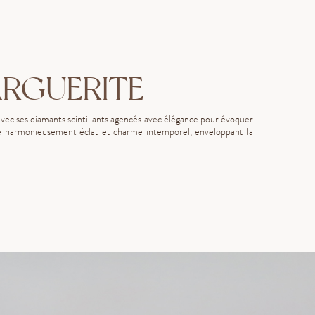
RGUERITE
avec ses diamants scintillants agencés avec élégance pour évoquer
llie harmonieusement éclat et charme intemporel, enveloppant la