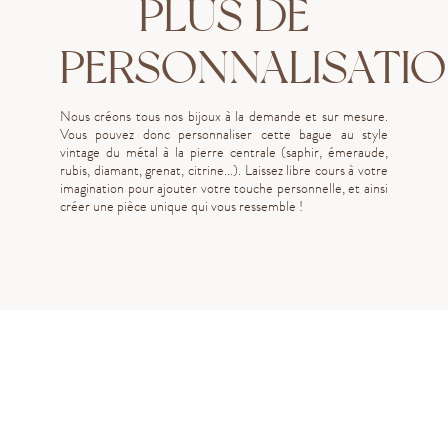
PLUS DE
PERSONNALISATI
Nous créons tous nos bijoux à la demande et sur mesure.
Vous pouvez donc personnaliser cette bague au style
vintage du métal à la pierre centrale (saphir, émeraude,
rubis, diamant, grenat, citrine...). Laissez libre cours à votre
imagination pour ajouter votre touche personnelle, et ainsi
créer une pièce unique qui vous ressemble !