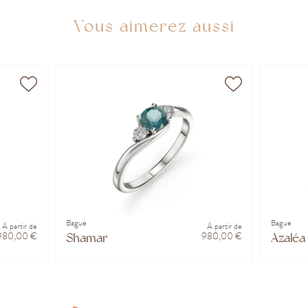
Vous aimerez aussi
Bague
Bague
À partir de
À partir de
980,00 €
980,00 €
Shamar
Azaléa