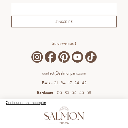
S'INSCRIRE
Suivez-nous !
contact@salmonparis.com
Paris
- 01 . 84 . 17 . 24 . 42
Bordeaux
- 05 . 35 . 54 . 45 . 53
WhatsApp
- 07 . 81 . 63 . 76 . 57
Continuer sans accepter
.
Paiement sécurisé