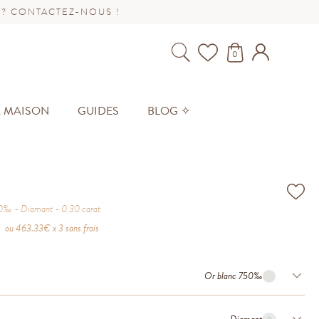
 ? CONTACTEZ-NOUS !
0
A MAISON
GUIDES
BLOG ✧
50‰
Diamant
0.30
carat
ou
463.33
€ x 3 sans frais
Or blanc 750‰