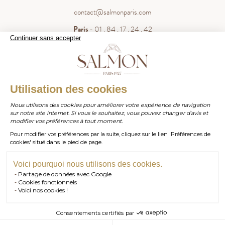
contact@salmonparis.com
Paris
- 01 . 84 . 17 . 24 . 42
Continuer sans accepter
Bordeaux
- 05 . 35 . 54 . 45 . 53
WhatsApp
- 07 . 81 . 63 . 76 . 57
.
WHATSAPP
Utilisation des cookies
Paiement sécurisé
Nous utilisons des cookies pour améliorer votre expérience de navigation
sur notre site internet. Si vous le souhaitez, vous pouvez changer d'avis et
contact@salmonparis.com
E-MAIL
modifier vos préférences à tout moment.
Pour modifier vos préférences par la suite, cliquez sur le lien 'Préférences de
01 . 84 . 17 . 24 . 42
cookies' situé dans le pied de page.
TÉL PARIS
05 . 35 . 54 . 45 . 53
TÉL BORDEAUX
Voici pourquoi nous utilisons des cookies.
Partage de données avec Google
RDV SHOWROOM
Cookies fonctionnels
Voici nos cookies !
© Salmon Paris 2026 — Tous droits réservés.
RDV TÉLÉPHONIQUE
Consentements certifiés par
CONTACT