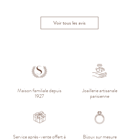
Tristan D.
Florent M.
Voir tous les avis
Maison familiale depuis
Joaillerie artisanale
1927
parisienne
Service après-vente offert à
Bijoux sur mesure