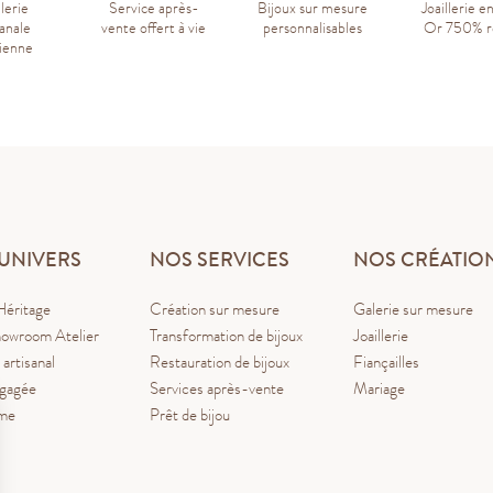
llerie
Service après-
Bijoux sur mesure
Joaillerie e
sanale
vente offert à vie
personnalisables
Or 750% r
sienne
UNIVERS
NOS SERVICES
NOS CRÉATIO
Héritage
Création sur mesure
Galerie sur mesure
owroom Atelier
Transformation de bijoux
Joaillerie
 artisanal
Restauration de bijoux
Fiançailles
ngagée
Services après-vente
Mariage
ume
Prêt de bijou