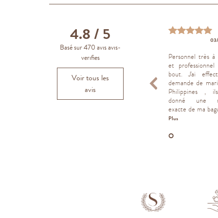
4.8
/ 5
16/03/2022
06/04/2023
03
Basé sur 470 avis avis-
très bon accueil, délais
tenus
xcellent rapport qualité
Personnel très à 
verifies
rix, facilité de prise de
et professionnel 
rendez vous et bons
bout. J'ai effe
Voir tous les
onseils
demande de mari
avis
Philippines , il
donné une ré
exacte de ma bague
Plus
harles B.
Christine P.
O