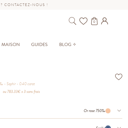
 ? CONTACTEZ-NOUS !
0
A MAISON
GUIDES
BLOG ✧
0‰
Saphir
0.40
carat
ou
783.33
€ x 3 sans frais
Or rose 750‰