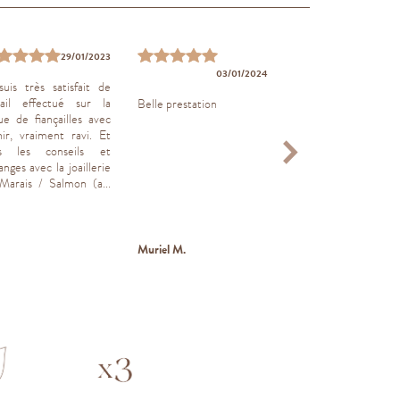
29/01/2023
03/01/2024
10/04
suis très satisfait de
vail effectué sur la
Belle prestation
Très bonne expéri
ue de fiançailles avec
bague de fiancail
hir, vraiment ravi. Et
alliances prises ch
s les conseils et
Joaillier du Marais.
nges avec la joaillerie
bonne expérience cli
Marais / Salmon (a...
Muriel M.
Amir D.