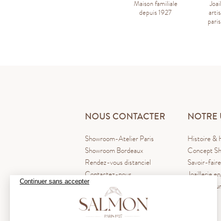
Maison familiale
Joai
depuis 1927
arti
pari
NOUS CONTACTER
NOTRE 
Showroom-Atelier Paris
Histoire & 
Showroom Bordeaux
Concept Sh
Rendez-vous distanciel
Savoir-faire
Contactez-nous
Joaillerie e
Continuer sans accepter
Blog La Pl