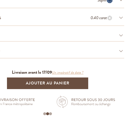
Saphir
0.40 carat
S
e
Livraison avant le 17/09
Un impératif de date ?
AJOUTER AU PANIER