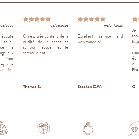
/03/2020
03/01/2024
04/04/2023
Je 
tra
l'écoute
On est très content de la
Excellent service and
bag
jusqu'au
qualité des alliances et
workmanship!
sap
ctué ma
surtout l’accueil et le
tou
age aux
service client.
écha
s m'ont
du 
plique
 . Je...
Plus
Thomas B.
Stephen C.W.
C