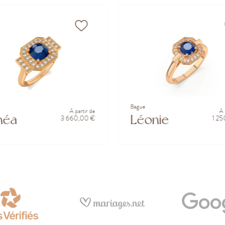
Bague
À partir de
À 
héa
Léonie
3 660,00 €
1 2