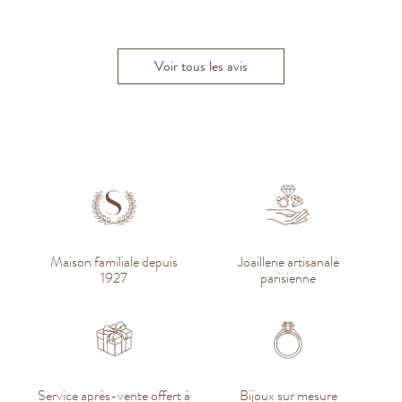
D
Hugo W.
T
O
Voir tous les avis
Maison familiale depuis
Joaillerie artisanale
1927
parisienne
Service après-vente offert à
Bijoux sur mesure