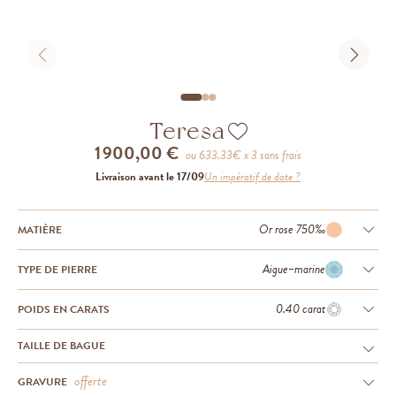
Teresa
1 900,00 €
ou
633.33
€ x 3 sans frais
Livraison avant le 17/09
Un impératif de date ?
Or rose 750‰
MATIÈRE
Aigue−marine
TYPE DE PIERRE
0.40 carat
POIDS EN CARATS
TAILLE DE BAGUE
offerte
GRAVURE