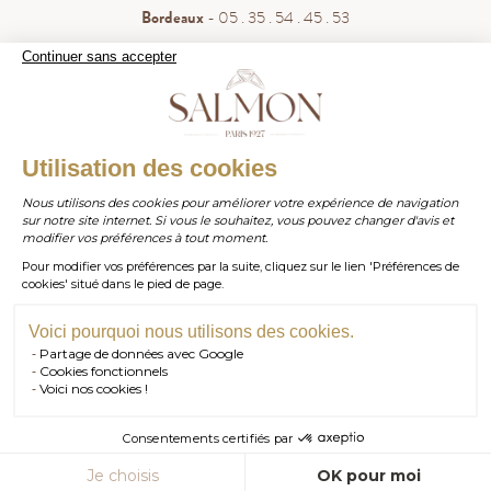
Bordeaux
- 05 . 35 . 54 . 45 . 53
WhatsApp
- 07 . 81 . 63 . 76 . 57
Continuer sans accepter
.
Paiement sécurisé
WHATSAPP
Utilisation des cookies
Nous utilisons des cookies pour améliorer votre expérience de navigation
sur notre site internet. Si vous le souhaitez, vous pouvez changer d'avis et
contact@salmonparis.com
E-MAIL
modifier vos préférences à tout moment.
Pour modifier vos préférences par la suite, cliquez sur le lien 'Préférences de
01 . 84 . 17 . 24 . 42
cookies' situé dans le pied de page.
TÉL PARIS
05 . 35 . 54 . 45 . 53
TÉL BORDEAUX
Voici pourquoi nous utilisons des cookies.
Partage de données avec Google
RDV SHOWROOM
Cookies fonctionnels
© Salmon Paris 2026 — Tous droits réservés.
Voici nos cookies !
RDV TÉLÉPHONIQUE
Consentements certifiés par
CONTACT
AJOUTER AU PANIER
Je choisis
OK pour moi