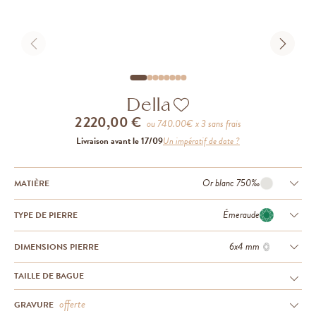
Della
2 220,00 €
ou
740.00
€ x 3 sans frais
Livraison avant le 17/09
Un impératif de date ?
Or blanc 750‰
MATIÈRE
Émeraude
TYPE DE PIERRE
6x4 mm
DIMENSIONS PIERRE
TAILLE DE BAGUE
offerte
GRAVURE