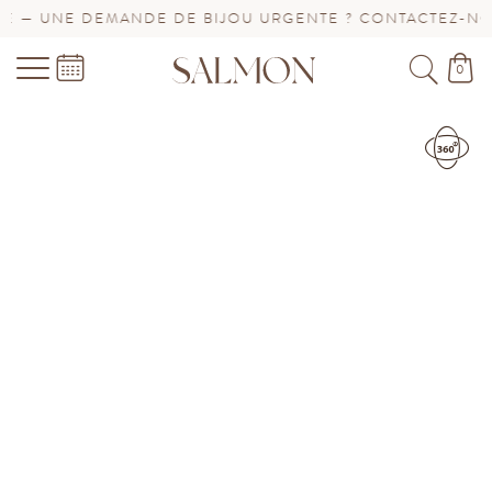
ANDE DE BIJOU URGENTE ? CONTACTEZ-NOUS !
SAV P
0