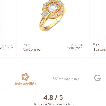
Bague
Bague
À partir de
À partir de
 810,00 €
2 090,00 €
Joséphine
Teresa
4.8
/ 5
Basé sur 470 avis avis-verifies