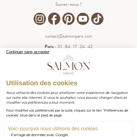
Suivez-nous !
contact@salmonparis.com
Paris
- 01 . 84 . 17 . 24 . 42
Continuer sans accepter
Bordeaux
- 05 . 35 . 54 . 45 . 53
WhatsApp
- 07 . 81 . 63 . 76 . 57
.
WHATSAPP
Utilisation des cookies
Paiement sécurisé
Nous utilisons des cookies pour améliorer votre expérience de navigation
sur notre site internet. Si vous le souhaitez, vous pouvez changer d'avis et
contact@salmonparis.com
E-MAIL
modifier vos préférences à tout moment.
Pour modifier vos préférences par la suite, cliquez sur le lien 'Préférences de
01 . 84 . 17 . 24 . 42
cookies' situé dans le pied de page.
TÉL PARIS
05 . 35 . 54 . 45 . 53
TÉL BORDEAUX
Voici pourquoi nous utilisons des cookies.
Partage de données avec Google