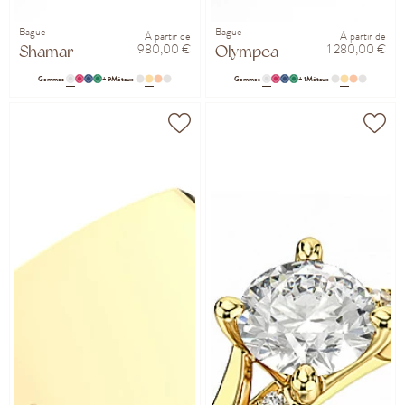
Bague
Bague
À partir de
À partir de
980,00 €
1 280,00 €
Shamar
Olympea
Gemmes
+ 9
Métaux
Gemmes
+ 1
Métaux