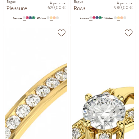
Bague
Bague
À partir de
À partir de
620,00 €
980,00 €
Pleasure
Rosa
Gemmes
+ 3
Métaux
Gemmes
+ 11
Métaux