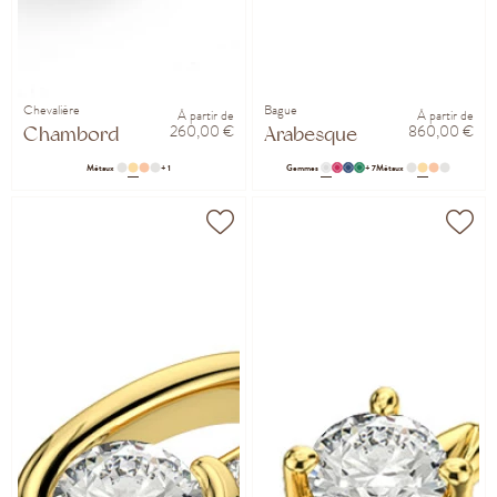
Chevalière
Bague
À partir de
À partir de
260,00 €
860,00 €
Chambord
Arabesque
Métaux
+ 1
Gemmes
+ 7
Métaux