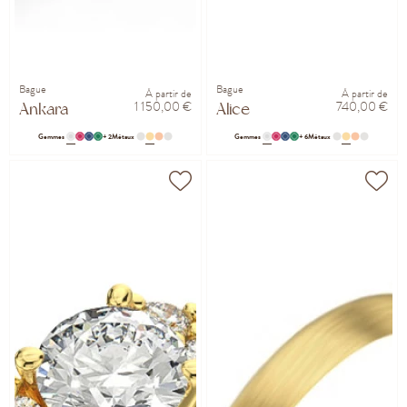
Bague
Bague
À partir de
À partir de
1 150,00 €
740,00 €
Ankara
Alice
Gemmes
+ 2
Métaux
Gemmes
+ 6
Métaux