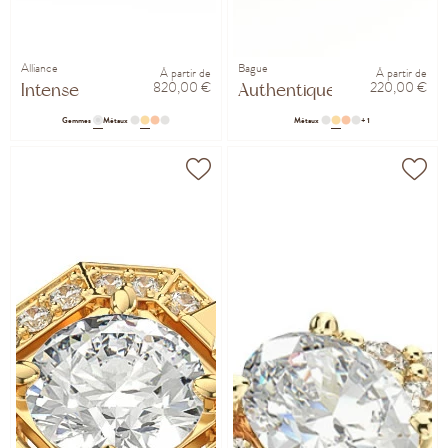
Alliance
Bague
À partir de
À partir de
820,00 €
220,00 €
Intense
Authentique
Gemmes
Métaux
Métaux
+ 1