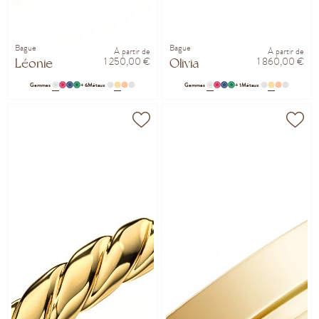
Bague
Bague
À partir de
À partir de
1 250,00 €
1 860,00 €
Léonie
Olivia
Gemmes
+ 6
Métaux
Gemmes
+ 1
Métaux