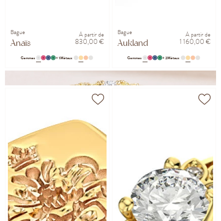
Bague
Bague
À partir de
À partir de
830,00 €
1 160,00 €
Anaïs
Aukland
Gemmes
+ 1
Métaux
Gemmes
+ 2
Métaux