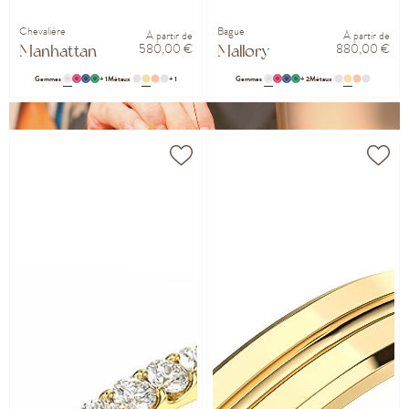
Chevalière
Bague
À partir de
À partir de
580,00 €
880,00 €
Manhattan
Mallory
Gemmes
+ 1
Métaux
+ 1
Gemmes
+ 2
Métaux