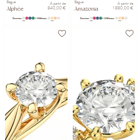
Bague
Bague
À partir de
À partir de
840,00 €
1 880,00 €
Alphée
Amazonia
Gemmes
+ 10
Métaux
Gemmes
+ 10
Métaux