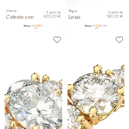
Alliance
Bague
À partir de
À partir de
600,00 €
180,00 €
Celeste confort 2mm
Livias
Métaux
Métaux
+ 1