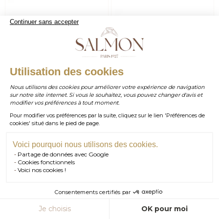
Continuer sans accepter
Bague
Alliance
À partir de
À partir de
1 080,00 €
230,00 €
Ophelia
Celeste 2mm
WHATSAPP
Utilisation des cookies
Gemmes
+ 3
Métaux
Métaux
+ 1
Nous utilisons des cookies pour améliorer votre expérience de navigation
sur notre site internet. Si vous le souhaitez, vous pouvez changer d'avis et
contact@salmonparis.com
E-MAIL
modifier vos préférences à tout moment.
Pour modifier vos préférences par la suite, cliquez sur le lien 'Préférences de
01 . 84 . 17 . 24 . 42
cookies' situé dans le pied de page.
TÉL PARIS
05 . 35 . 54 . 45 . 53
TÉL BORDEAUX
Voici pourquoi nous utilisons des cookies.
Partage de données avec Google
RDV SHOWROOM
Cookies fonctionnels
Voici nos cookies !
RDV TÉLÉPHONIQUE
Consentements certifiés par
CONTACT
Je choisis
OK pour moi