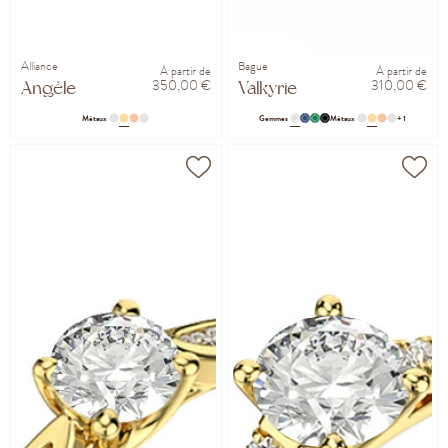
Alliance
Bague
À partir de
À partir de
350,00 €
310,00 €
Angèle
Valkyrie
Métaux
Gemmes
Métaux
+ 1