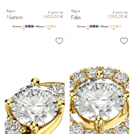
Bague
Bague
À partir de
À partir de
1 600,00 €
1 050,00 €
Marion
Falia
Gemmes
+ 3
Métaux
Gemmes
+ 7
Métaux