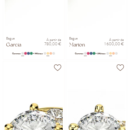
Bague
Bague
À partir de
À partir de
780,00 €
1 600,00 €
Garcia
Marion
Gemmes
+ 9
Métaux
Gemmes
+ 3
Métaux