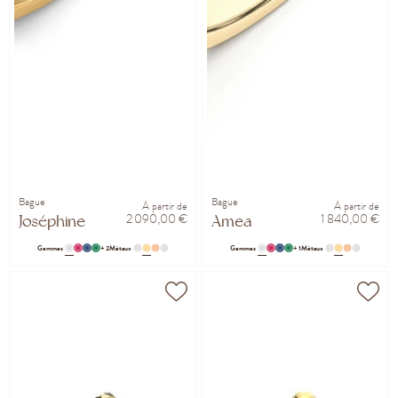
Bague
Bague
À partir de
À partir de
2 090,00 €
1 840,00 €
Joséphine
Amea
Gemmes
+ 2
Métaux
Gemmes
+ 1
Métaux