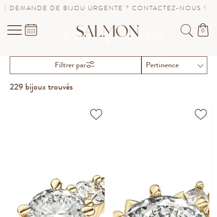
JOU URGENTE ? CONTACTEZ-NOUS !
SAV PROLONGÉ JU
0
Métaux précieux
Filtrer par
229
bijoux trouvés