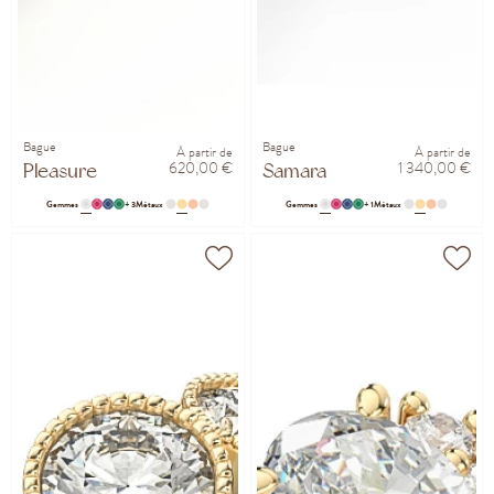
Bague
Bague
À partir de
À partir de
620,00 €
1 340,00 €
Pleasure
Samara
Gemmes
+ 3
Métaux
Gemmes
+ 1
Métaux