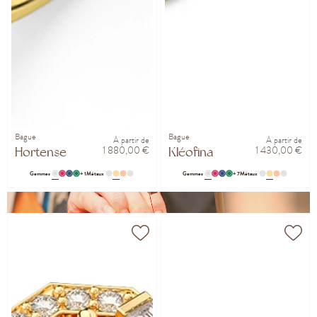
Bague
Bague
À partir de
À partir de
1 880,00 €
1 430,00 €
Hortense
Kléofina
Gemmes
+ 1
Métaux
Gemmes
+ 7
Métaux