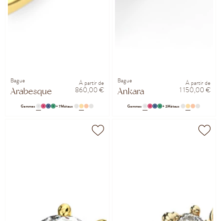
Bague
Bague
À partir de
À partir de
860,00 €
1 150,00 €
Arabesque
Ankara
Gemmes
+ 7
Métaux
Gemmes
+ 2
Métaux