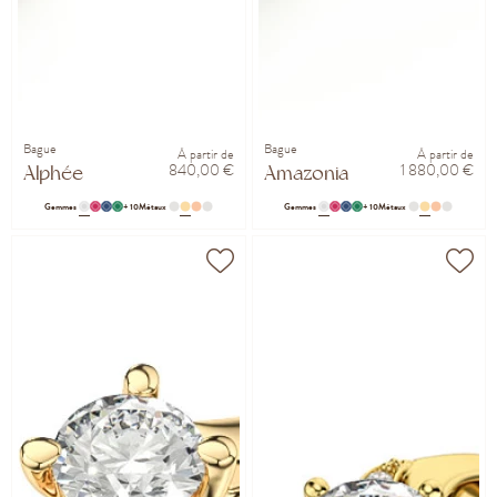
Bague
Bague
À partir de
À partir de
840,00 €
1 880,00 €
Alphée
Amazonia
Gemmes
+ 10
Métaux
Gemmes
+ 10
Métaux