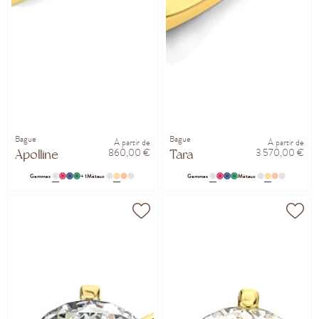
Bague
Bague
À partir de
À partir de
860,00 €
3 570,00 €
Apolline
Tara
Gemmes
+ 1
Métaux
Gemmes
Métaux