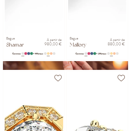
Bague
Bague
À partir de
À partir de
980,00 €
880,00 €
Shamar
Mallory
Gemmes
+ 9
Métaux
Gemmes
+ 2
Métaux