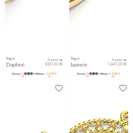
Bague
Bague
À partir de
À partir de
830,00 €
1 240,00 €
Daphné
Jasmée
Gemmes
+ 10
Métaux
Gemmes
+ 1
Métaux