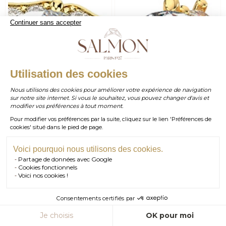
Continuer sans accepter
WHATSAPP
Utilisation des cookies
Nous utilisons des cookies pour améliorer votre expérience de navigation
sur notre site internet. Si vous le souhaitez, vous pouvez changer d'avis et
contact@salmonparis.com
E-MAIL
modifier vos préférences à tout moment.
Pour modifier vos préférences par la suite, cliquez sur le lien 'Préférences de
01 . 84 . 17 . 24 . 42
cookies' situé dans le pied de page.
TÉL PARIS
05 . 35 . 54 . 45 . 53
TÉL BORDEAUX
Voici pourquoi nous utilisons des cookies.
Partage de données avec Google
RDV SHOWROOM
Cookies fonctionnels
Voici nos cookies !
RDV TÉLÉPHONIQUE
Consentements certifiés par
CONTACT
Je choisis
OK pour moi