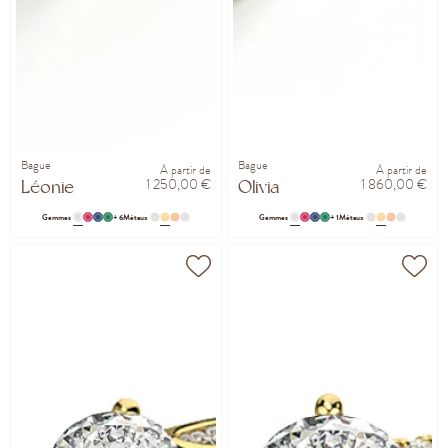
Bague
Bague
À partir de
À partir de
1 250,00 €
1 860,00 €
Léonie
Olivia
Gemmes
+ 6
Métaux
Gemmes
+ 1
Métaux