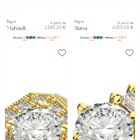
Bague
Bague
À partir de
À partir de
2 380,00 €
4 250,00 €
Mahault
Siana
Gemmes
+ 9
Métaux
Gemmes
+ 11
Métaux