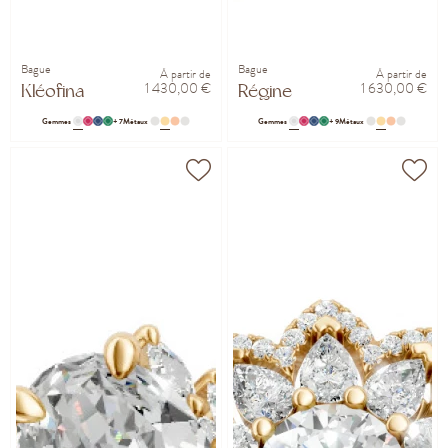
Bague
Bague
À partir de
À partir de
1 430,00 €
1 630,00 €
Kléofina
Régine
Gemmes
+ 7
Métaux
Gemmes
+ 9
Métaux