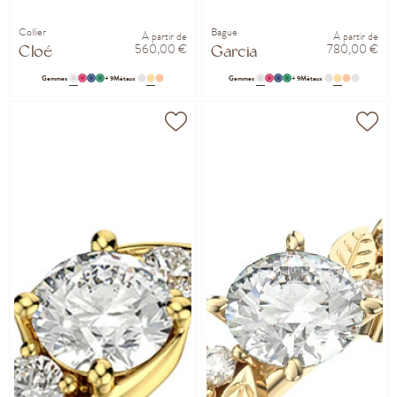
Collier
Bague
À partir de
À partir de
560,00 €
780,00 €
Cloé
Garcia
Gemmes
+ 9
Métaux
Gemmes
+ 9
Métaux