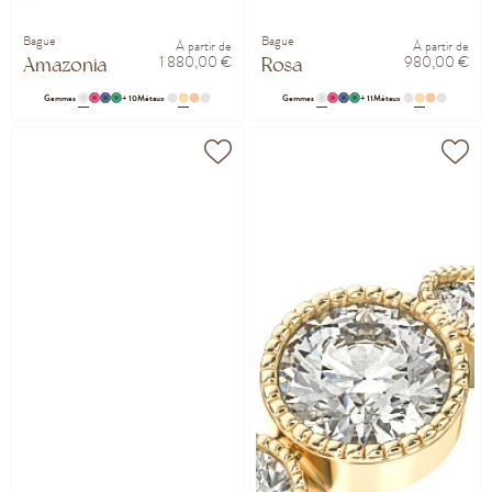
Bague
Bague
À partir de
À partir de
1 880,00 €
980,00 €
Amazonia
Rosa
Gemmes
+ 10
Métaux
Gemmes
+ 11
Métaux