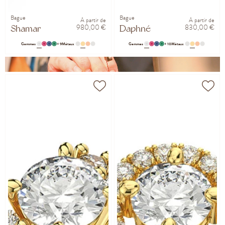
Bague
Bague
À partir de
À partir de
980,00 €
830,00 €
Shamar
Daphné
Gemmes
+ 9
Métaux
Gemmes
+ 10
Métaux