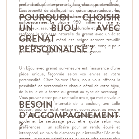
vente exclusif comprenant la gravure personnalisée,
profond et apporte une élégance classique et raffinée.
l’ajustement de taille, ainsi qu’un entretien à vie,
L’or rose 18 carats, subtil et romantique, adoucit les
POURQUOI CHOISIR
garantissant que votre bijou conserve toute sa splendeur
nuances du grenat et crée une harmonie visuelle douce et
au fil des années.
contemporaine. Le platine 950 millièmes, rare et
UN BIJOU AVEC
prestigieux, assure une monture durable et résistante qui
renforce la noblesse naturelle du grenat avec un éclat
GRENAT
immuable. Chaque métal est soigneusement travaillé
pour offrir une monture solide et élégante, conçue pour
PERSONNALISÉ ?
préserver et magnifier l’éclat naturel du grenat.
Un bijou avec grenat sur-mesure est l’assurance d’une
pièce unique, façonnée selon vos envies et votre
personnalité. Chez Salmon Paris, nous vous offrons la
possibilité de personnaliser chaque détail de votre bijou,
de la taille et la forme du grenat au type de sertissage.
Vous pouvez opter pour une taille ovale, qui met en valeur
BESOIN
la profondeur et l’intensité de la couleur, une taille
coussin, pour un éclat vintage et sophistiqué, ou encore
D’ACCOMPAGNEMENT
une taille poire, pour un bijou délicatement allongé et
moderne. Le sertissage peut être ajusté selon vos
?
préférences : un solitaire pour un rendu épuré et
intemporel, un halo de diamants pour intensifier l’éclat du
grenat, un pavage scintillant pour une touche encore plus