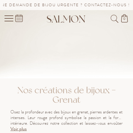
E BIJOU URGENTE ? CONTACTEZ-NOUS !
SAV PROLONG
0
Nos créations de bijoux -
Grenat
Osez la profondeur avec des bijoux en grenat, pierres ardentes et
intenses. Leur rouge profond symbolise la passion et la force
intérieure. Découvrez notre collection et laissez-vous envoûter
Voir plus
par l’éclat captivant du grenat.