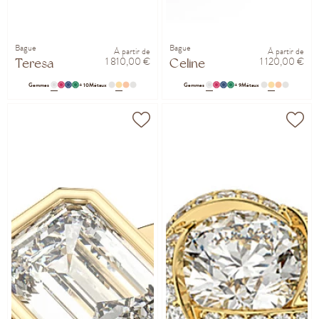
Bague
Bague
À partir de
À partir de
1 810,00 €
1 120,00 €
Teresa
Celine
Gemmes
+ 10
Métaux
Gemmes
+ 9
Métaux