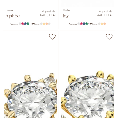
Bague
Collier
À partir de
À partir de
840,00 €
440,00 €
Alphée
Joy
Gemmes
+ 10
Métaux
Gemmes
+ 8
Métaux