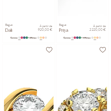
Bague
Bague
À partir de
À partir de
920,00 €
2 220,00 €
Dali
Priya
Gemmes
+ 6
Métaux
Gemmes
+ 10
Métaux