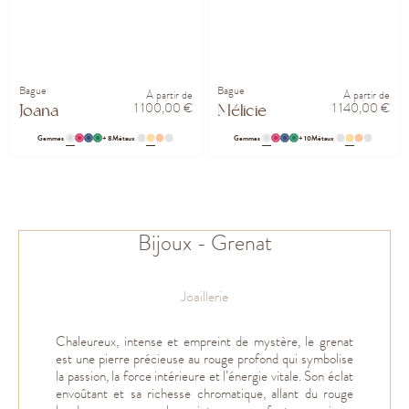
Bague
Bague
À partir de
À partir de
1 100,00 €
1 140,00 €
Joana
Mélicie
Gemmes
+ 8
Métaux
Gemmes
+ 10
Métaux
Bijoux - Grenat
Joaillerie
Chaleureux, intense et empreint de mystère, le grenat
est une pierre précieuse au rouge profond qui symbolise
la passion, la force intérieure et l’énergie vitale. Son éclat
envoûtant et sa richesse chromatique, allant du rouge