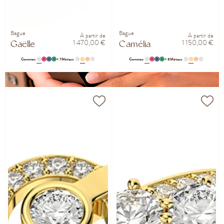
Bague
Bague
À partir de
À partir de
1 470,00 €
1 150,00 €
Gaëlle
Camélia
Gemmes
+ 7
Métaux
Gemmes
+ 8
Métaux