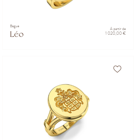
Bague
À partir de
Léo
1 020,00 €