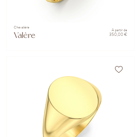
Chevalière
À partir de
Valère
350,00 €