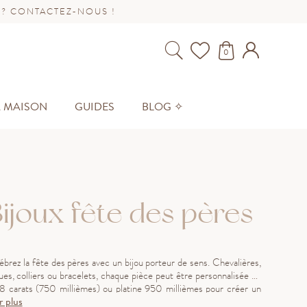
 ? CONTACTEZ-NOUS !
0
A MAISON
GUIDES
BLOG ✧
ijoux fête des pères
ébrez la fête des pères avec un bijou porteur de sens. Chevalières,
ues, colliers ou bracelets, chaque pièce peut être personnalisée en
18 carats (750 millièmes) ou platine 950 millièmes pour créer un
r plus
eau unique. Offrez-lui un bijou symbolique et personnel, reflet de