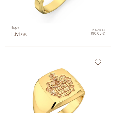
Bague
À partir de
Livias
180,00 €