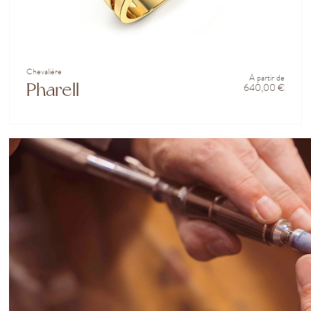
Chevalière
À partir de
Pharell
640,00 €