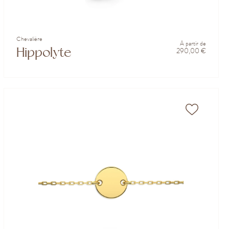
Chevalière
À partir de
Hippolyte
290,00 €