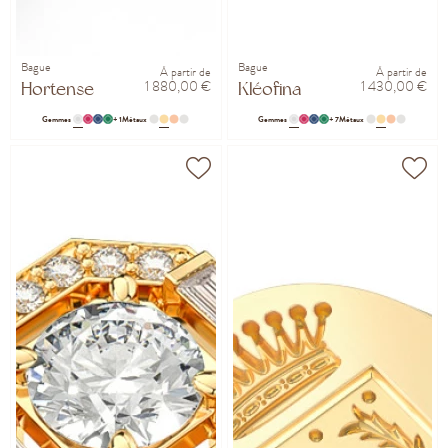
Bague
Bague
À partir de
À partir de
1 880,00 €
1 430,00 €
Hortense
Kléofina
Gemmes
+ 1
Métaux
Gemmes
+ 7
Métaux