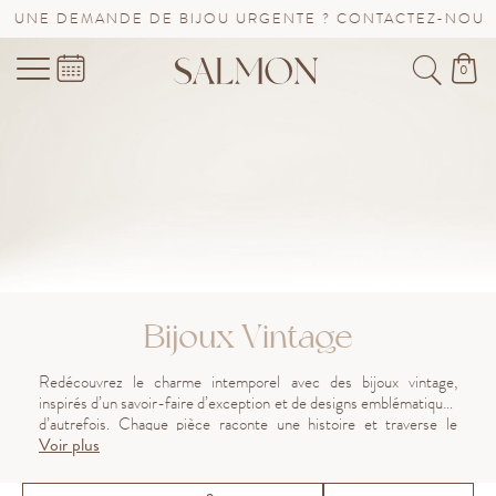
DE DE BIJOU URGENTE ? CONTACTEZ-NOUS !
SAV PRO
0
Bijoux Vintage
Redécouvrez le charme intemporel avec des bijoux vintage,
inspirés d’un savoir-faire d’exception et de designs emblématiques
d’autrefois. Chaque pièce raconte une histoire et traverse le
Voir plus
temps avec une élégance inégalée. Découvrez notre collection et
laissez-vous séduire par l’authenticité du bijou vintage.