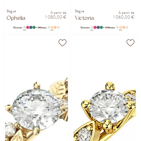
Bague
Bague
À partir de
À partir de
1 080,00 €
1 060,00 €
Ophelia
Victoria
Gemmes
+ 3
Métaux
Gemmes
+ 10
Métaux