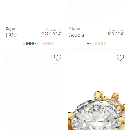
Bague
Alliance
À partir de
À partir de
2 290,00 €
1 160,00 €
1900
Acacia
Gemmes
Métaux
Métaux