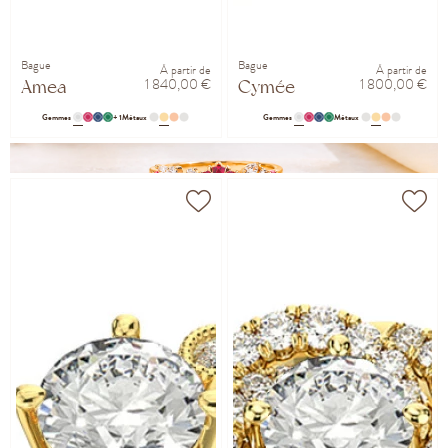
Bague
Bague
À partir de
À partir de
1 840,00 €
1 800,00 €
Amea
Cymée
Gemmes
+ 1
Métaux
Gemmes
Métaux