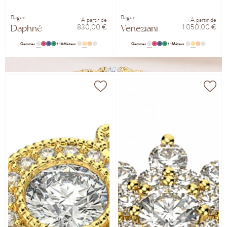
Bague
Bague
À partir de
À partir de
830,00 €
1 050,00 €
Daphné
Veneziani
Gemmes
+ 10
Métaux
Gemmes
+ 1
Métaux