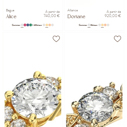
Bague
Alliance
À partir de
À partir de
740,00 €
920,00 €
Alice
Doriane
Gemmes
+ 6
Métaux
Gemmes
Métaux