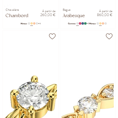
Chevalière
Bague
À partir de
À partir de
260,00 €
860,00 €
Chambord
Arabesque
Métaux
+ 1
Gemmes
+ 7
Métaux