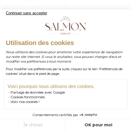
Continuer sans accepter
Collier
Bague
À partir de
À partir de
1 140,00 €
1 420,00 €
Prunus
Dalva
WHATSAPP
Utilisation des cookies
Gemmes
Métaux
Gemmes
+ 2
Métaux
Nous utilisons des cookies pour améliorer votre expérience de navigation
sur notre site internet. Si vous le souhaitez, vous pouvez changer d'avis et
contact@salmonparis.com
E-MAIL
modifier vos préférences à tout moment.
Pour modifier vos préférences par la suite, cliquez sur le lien 'Préférences de
01 . 84 . 17 . 24 . 42
cookies' situé dans le pied de page.
TÉL PARIS
05 . 35 . 54 . 45 . 53
TÉL BORDEAUX
Voici pourquoi nous utilisons des cookies.
Partage de données avec Google
RDV SHOWROOM
Cookies fonctionnels
Voici nos cookies !
RDV TÉLÉPHONIQUE
Consentements certifiés par
CONTACT
Je choisis
OK pour moi