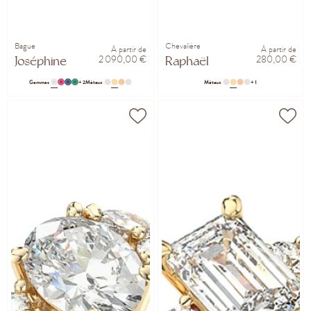
Bague
Chevalière
À partir de
À partir de
2 090,00 €
280,00 €
Joséphine
Raphaël
Gemmes
+ 2
Métaux
Métaux
+ 1