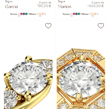
Bague
Bague
À partir de
À partir de
780,00 €
1 600,00 €
Garcia
Marion
Gemmes
+ 9
Métaux
Gemmes
+ 3
Métaux