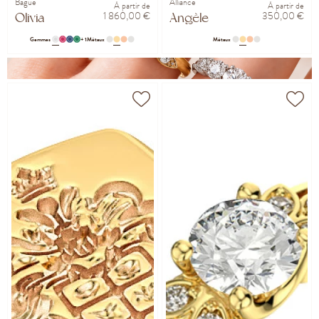
Bague
Alliance
À partir de
À partir de
1 860,00 €
350,00 €
Olivia
Angèle
Gemmes
+ 1
Métaux
Métaux